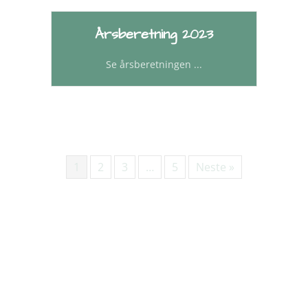
Årsberetning 2023
Se årsberetningen ...
1
2
3
…
5
Neste »