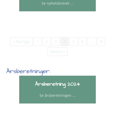
Se nyhetsbrevet ...
« Forrige
1
2
3
4
5
6
…
8
Neste »
Årsberetninger:
Årsberetning 2024
Se årsberetningen ...